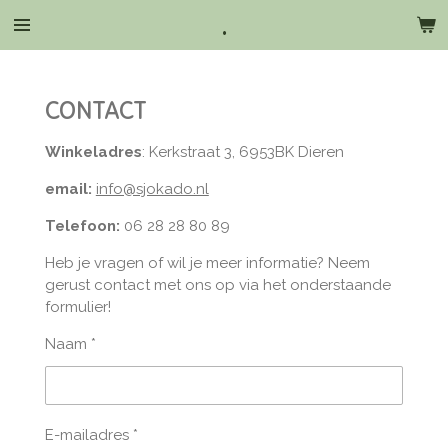
.
Ga
direct
naar
de
CONTACT
hoofdinhoud
Winkeladres
: Kerkstraat 3, 6953BK Dieren
email:
info@sjokado.nl
Telefoon:
06 28 28 80 89
Heb je vragen of wil je meer informatie? Neem
gerust contact met ons op via het onderstaande
formulier!
Naam *
E-mailadres *