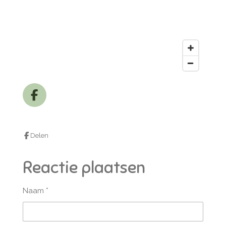
F
a
c
e
Delen
b
o
Reactie plaatsen
o
k
Naam *