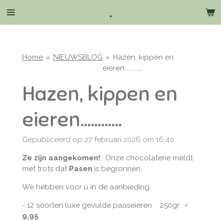
.
Ga
direct
naar
de
hoofdinhoud
Home
»
NIEUWSBLOG
»
Hazen, kippen en
eieren............
Hazen, kippen en
eieren............
Gepubliceerd op 27 februari 2026 om 16:40
Ze zijn aangekomen!
.. Onze chocolaterie meldt
met trots dat
Pasen
is begronnen.
We hebben voor u in de aanbieding:
- 12 soorten luxe gevulde paaseieren 250gr. =
9,95