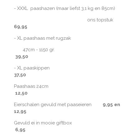
- XXXL paashazen (maar liefst 3,1 kg en 85cm)
ons topstuk
69,95
- XL paashaas met rugzak
47cm - 1150 gr.
39,50
- XL paaskippen
37,50
Paashaas 24cm
12,50
Eierschalen gevuld met paaseieren
9,95 en
12,95
Gevuld ei in mooie giftbox
6,95