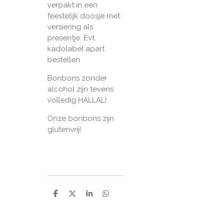
verpakt in een
feestelijk doosje met
versiering als
presentje. Evt.
kadolabel apart
bestellen
Bonbons zonder
alcohol zijn tevens
volledig HALLAL!
Onze bonbons zijn
glutenvrij!
D
D
S
D
e
e
h
e
l
e
a
l
e
l
r
e