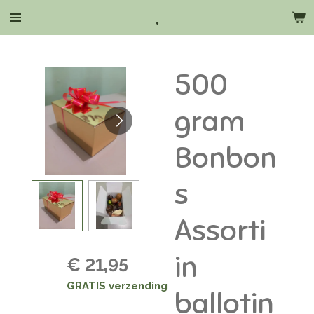
.
Ga
direct
naar
de
500
hoofdinhoud
gram
Bonbon
s
Assorti
in
€ 21,95
GRATIS verzending
ballotin