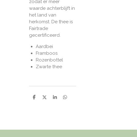
zodat er meer
waarde achterblijft in
het land van
herkomst. De thee is
Fairtrade
gecertificeerd.
Aardbei
Framboos
Rozenbottel
Zwarte thee
D
D
S
D
e
e
h
e
l
e
a
l
e
l
r
e
n
e
n