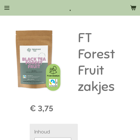
.
Ga
direct
naar
de
FT
hoofdinhoud
Forest
Fruit
zakjes
€ 3,75
Inhoud