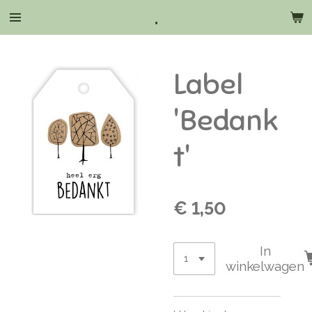
.
Ga
direct
naar
de
Label
hoofdinhoud
'Bedank
t'
€ 1,50
In
winkelwagen