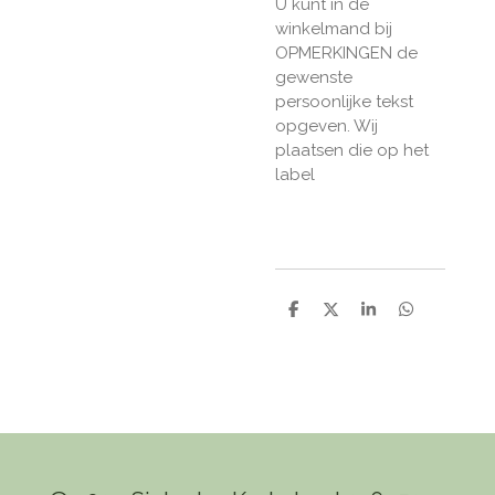
U kunt in de
winkelmand bij
OPMERKINGEN de
gewenste
persoonlijke tekst
opgeven. Wij
plaatsen die op het
label
D
D
S
D
e
e
h
e
l
e
a
l
e
l
r
e
n
e
n