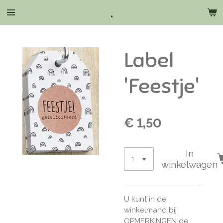
.
Ga
direct
naar
de
Label
hoofdinhoud
'Feestje'
€ 1,50
In
winkelwagen
U kunt in de
winkelmand bij
OPMERKINGEN de