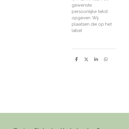
gewenste
persoonlijke tekst
opgeven. Wij
plaatsen die op het
label
D
D
S
D
e
e
h
e
l
e
a
l
e
l
r
e
n
e
n