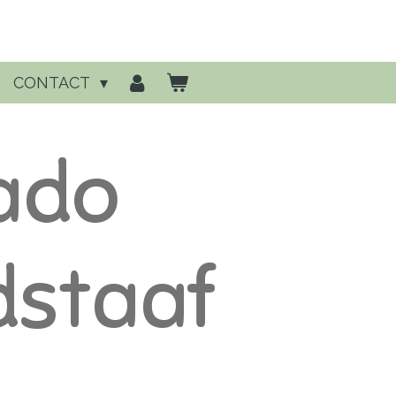
CONTACT
ado
staaf