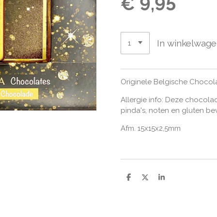
€ 9,95
In winkelwag
Originele Belgische Choco
Allergie info: Deze chocola
pinda's, noten en gluten b
Afm. 15x15x2,5mm
D
D
S
e
e
h
l
e
a
e
l
r
n
e