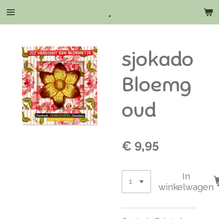
.
Ga
direct
naar
de
sjokado
hoofdinhoud
Bloemg
oud
€ 9,95
In
winkelwagen