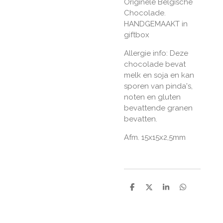
Originele Belgische
Chocolade.
HANDGEMAAKT in
giftbox
Allergie info: Deze
chocolade bevat
melk en soja en kan
sporen van pinda's,
noten en gluten
bevattende granen
bevatten.
Afm. 15x15x2,5mm
D
D
S
D
e
e
h
e
l
e
a
l
e
l
r
e
n
e
n