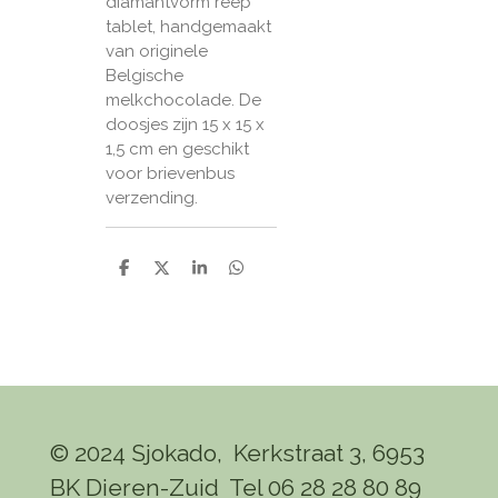
diamantvorm reep
tablet, handgemaakt
van originele
Belgische
melkchocolade.
De
doosjes zijn 15 x 15 x
1,5 cm en geschikt
voor brievenbus
verzending.
D
D
S
D
e
e
h
e
l
e
a
l
e
l
r
e
n
e
n
© 2024 Sjokado, Kerkstraat 3, 6953
BK Dieren-Zuid Tel 06 28 28 80 89