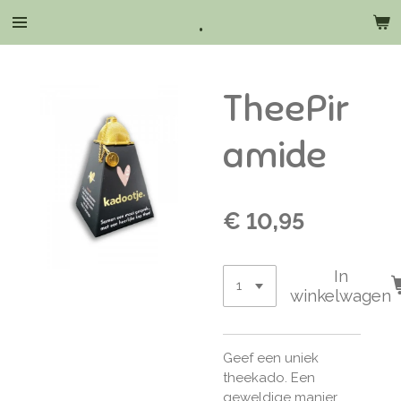
.
Ga
direct
naar
de
TheePir
hoofdinhoud
amide
€ 10,95
In
winkelwagen
Geef een uniek
theekado. Een
geweldige manier