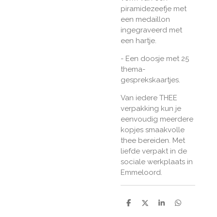
piramidezeefje met
een medaillon
ingegraveerd met
een hartje.
- Een doosje met 25
thema-
gesprekskaartjes.
Van iedere THEE
verpakking kun je
eenvoudig meerdere
kopjes smaakvolle
thee bereiden. Met
liefde verpakt in de
sociale werkplaats in
Emmeloord.
D
D
S
D
e
e
h
e